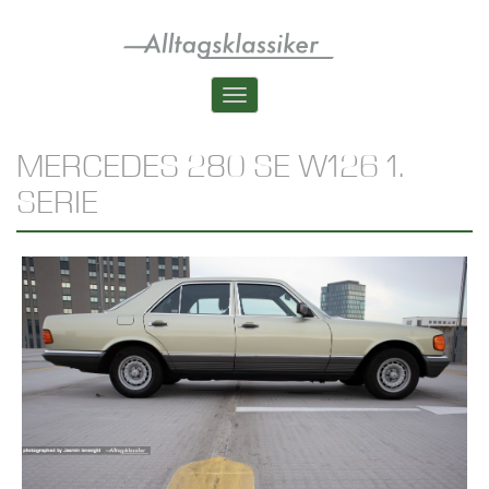
Skip
to
main
content
Toggle
navigation
MERCEDES 280 SE W126 1.
SERIE