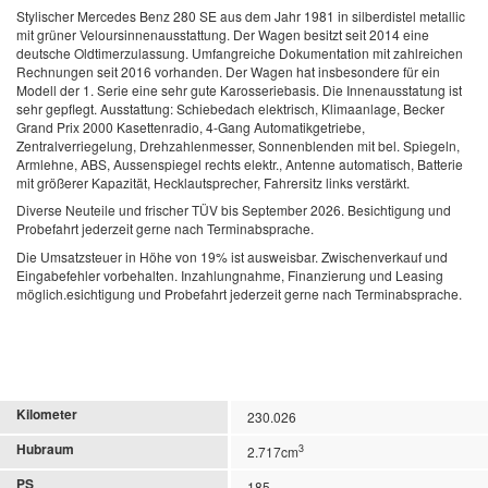
Stylischer Mercedes Benz 280 SE aus dem Jahr 1981 in silberdistel metallic
mit grüner Veloursinnenausstattung. Der Wagen besitzt seit 2014 eine
deutsche Oldtimerzulassung. Umfangreiche Dokumentation mit zahlreichen
Rechnungen seit 2016 vorhanden. Der Wagen hat insbesondere für ein
Modell der 1. Serie eine sehr gute Karosseriebasis. Die Innenausstatung ist
sehr gepflegt.
Ausstattung: Schiebedach elektrisch, Klimaanlage, Becker
Grand Prix 2000 Kasettenradio, 4-Gang Automatikgetriebe,
Zentralverriegelung, Drehzahlenmesser, Sonnenblenden mit bel. Spiegeln,
Armlehne, ABS, Aussenspiegel rechts elektr., Antenne automatisch, Batterie
mit größerer Kapazität, Hecklautsprecher, Fahrersitz links verstärkt.
Diverse Neuteile und frischer TÜV bis September 2026.
Besichtigung und
Probefahrt jederzeit gerne nach Terminabsprache.
Die Umsatzsteuer in Höhe von 19% ist ausweisbar. Zwischenverkauf und
Eingabefehler vorbehalten. Inzahlungnahme, Finanzierung und Leasing
möglich.esichtigung und Probefahrt jederzeit gerne nach Terminabsprache.
Kilometer
230.026
Hubraum
3
2.717cm
PS
185