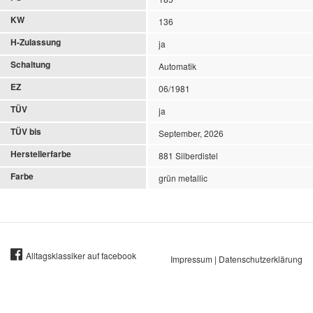
KW
136
H-Zulassung
ja
Schaltung
Automatik
EZ
06/1981
TÜV
ja
TÜV bis
September, 2026
Herstellerfarbe
881 Silberdistel
Farbe
grün metallic
Alltagsklassiker auf facebook
Impressum
|
Datenschutzerklärung