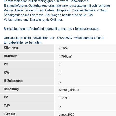
Farbkombination british racing green/schwarz. Schwedische
Erstauslieferung. Gut erhaltene originale Innenausstattung mit sehr schöner
Patina. Ältere Lackierung mit Gebrauchsspuren. Diverse Neuteile. 4 Gang
Schaltgetriebe mit Overdrive. Der Wagen besitzt eine neue TÜV
Vollabnahme und Einstufung als Oldtimer.
Besichtigung und Probefahrt jederzeit gerne nach Terminabsprache.
Umsatzsteuer nicht ausweisbar nach §25A UStG. Zwischenverkauf und
Eingabefehler vorbehalten.
Kilometer
78.057
Hubraum
3
1.795cm
PS
92
KW
68
H-Zulassung
ja
Schaltung
Schaltgetriebe
EZ
06/1966
TÜV
ja
TÜV bis
June, 2020