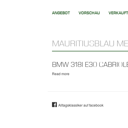
Skip
ANGEBOT
VORSCHAU
VERKAUF
to
main
content
MAURITIUSBLAU ME
BMW 318I E30 CABRIOL
Read more
about
BMW
318i
E30
Cabriolet
Alltagsklassiker auf facebook